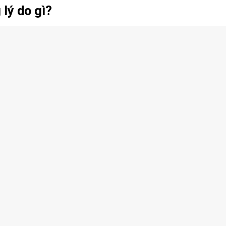
lý do gì?