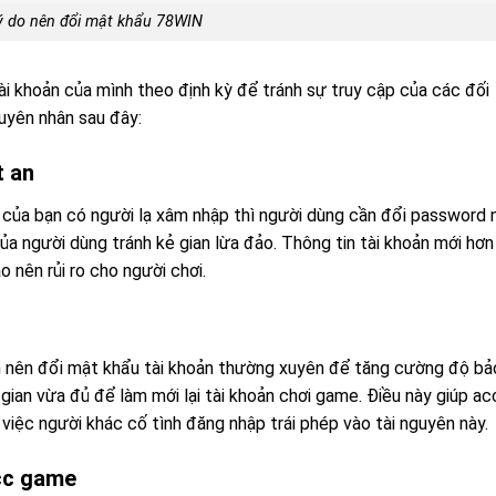
ý do nên đổi mật khẩu 78WIN
i khoản của mình theo định kỳ để tránh sự truy cập của các đối
uyên nhân sau đây:
t an
 của bạn có người lạ xâm nhập thì người dùng cần đổi password 
ủa người dùng tránh kẻ gian lừa đảo. Thông tin tài khoản mới hơn
o nên rủi ro cho người chơi.
ạn nên đổi mật khẩu tài khoản thường xuyên để tăng cường độ bả
gian vừa đủ để làm mới lại tài khoản chơi game. Điều này giúp ac
iệc người khác cố tình đăng nhập trái phép vào tài nguyên này.
acc game