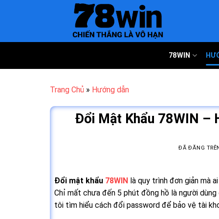
Chuyển
đến
nội
dung
78WIN
HƯ
Trang Chủ
»
Hướng dẫn
Đổi Mật Khẩu 78WIN – 
ĐÃ ĐĂNG TR
Đổi mật khẩu
78WIN
là quy trình đơn giản mà a
Chỉ mất chưa đến 5 phút đồng hồ là người dùng
tôi tìm hiểu cách đổi password để bảo vệ tài kh