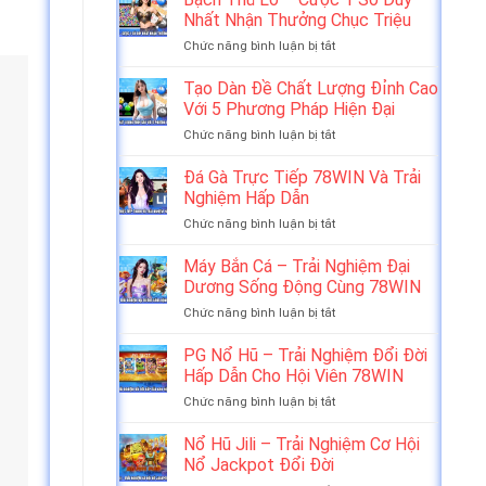
2026
Nhất Nhận Thưởng Chục Triệu
–
Chức năng bình luận bị tắt
ở
Ngày
Bạch
Hội
Thủ
Tạo Dàn Đề Chất Lượng Đỉnh Cao
Bóng
Lô
Đá
Với 5 Phương Pháp Hiện Đại
–
Chạm
Chức năng bình luận bị tắt
ở
Cược
Đỉnh
Tạo
1
Cảm
Dàn
Đá Gà Trực Tiếp 78WIN Và Trải
Số
Xúc
Đề
Duy
Nghiệm Hấp Dẫn
Mới
Chất
Nhất
Chức năng bình luận bị tắt
ở
Lượng
Nhận
Đá
Đỉnh
Thưởng
Gà
Máy Bắn Cá – Trải Nghiệm Đại
Cao
Chục
Trực
Với
Dương Sống Động Cùng 78WIN
Triệu
Tiếp
5
Chức năng bình luận bị tắt
ở
78WIN
Phương
Máy
Và
Pháp
Bắn
PG Nổ Hũ – Trải Nghiệm Đổi Đời
Trải
Hiện
Cá
Nghiệm
Hấp Dẫn Cho Hội Viên 78WIN
Đại
–
Hấp
Chức năng bình luận bị tắt
ở
Trải
Dẫn
PG
Nghiệm
Nổ
Nổ Hũ Jili – Trải Nghiệm Cơ Hội
Đại
Hũ
Dương
Nổ Jackpot Đổi Đời
–
Sống