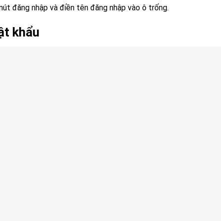
nút đăng nhập và điền tên đăng nhập vào ô trống.
ật khẩu