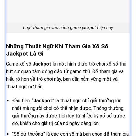
Luật tham gia vào sảnh game jackpot hiện nay
Những Thuật Ngữ Khi Tham Gia Xổ Số
Jackpot Là Gì
Game xổ số
Jackpot
là một hình thức trò chơi xổ số thu
hút sự quan tâm đông đảo từ game thủ. Để tham gia và
hiểu rõ hơn về trò chơi này, bạn cần nắm vững một vài
thuật ngữ cơ bản.
Đầu tiên, “
Jackpot
” là thuật ngữ chỉ giải thưởng lớn
nhất mà người chơi có thể nhận được. Thông thường,
giải thưởng này được tích lũy từ nhiều kỳ xổ số trước
đó, khiến cho giá trị của nó ngày càng lớn.
“Số dự thưởng” là các con số mà bạn chọn để tham gia.