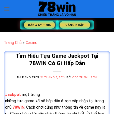
Chuyển
đến
nội
dung
ĐĂNG KÝ +78K
ĐĂNG NHẬP
Trang Chủ
»
Casino
Tìm Hiểu Tựa Game Jackpot Tại
78WIN Có Gì Hấp Dẫn
ĐÃ ĐĂNG TRÊN
24 THÁNG 8, 2024
BỞI
CEO THANH SƠN
Jackpot
một trong
những tựa game xổ số hấp dẫn được cập nhập tại trang
chủ
78WIN
. Cách chơi cũng như thông tin về game này là
gì. Cùng chúng tôi cập nhập thông tin chi tiết về thể loại