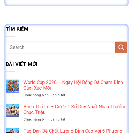
TÌM KIẾM
BÀI VIẾT MỚI
World Cup 2026 – Ngày Hội Bóng Đá Chạm Đỉnh
Cảm Xúc Mới
Chức năng bình luận bị tắt
ở
World
Cup
Bạch Thủ Lô – Cược 1 Số Duy Nhất Nhận Thưởng
2026
Chục Triệu
–
Chức năng bình luận bị tắt
ở
Ngày
Bạch
Hội
Thủ
Tạo Dàn Đề Chất Lượng Đỉnh Cao Với 5 Phương
Bóng