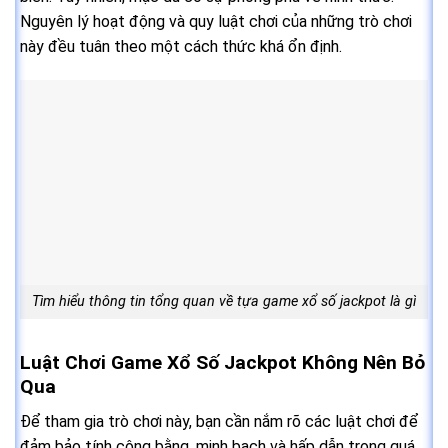
Nguyên lý hoạt động và quy luật chơi của những trò chơi
này đều tuân theo một cách thức khá ổn định.
Tìm hiểu thông tin tổng quan về tựa game xổ số jackpot là gì
Luật Chơi Game Xổ Số Jackpot Không Nên Bỏ
Qua
Để tham gia trò chơi này, bạn cần nắm rõ các luật chơi để
đảm bảo tính công bằng, minh bạch và hấp dẫn trong quá