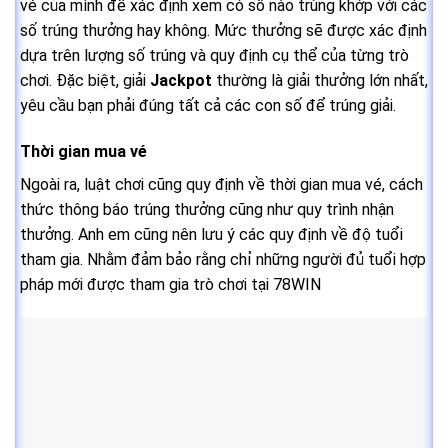
vé của mình để xác định xem có số nào trùng khớp với các
số trúng thưởng hay không. Mức thưởng sẽ được xác định
dựa trên lượng số trúng và quy định cụ thể của từng trò
chơi. Đặc biệt, giải
Jackpot
thường là giải thưởng lớn nhất,
yêu cầu bạn phải đúng tất cả các con số để trúng giải.
Thời gian mua vé
Ngoài ra, luật chơi cũng quy định về thời gian mua vé, cách
thức thông báo trúng thưởng cũng như quy trình nhận
thưởng. Anh em cũng nên lưu ý các quy định về độ tuổi
tham gia. Nhằm đảm bảo rằng chỉ những người đủ tuổi hợp
pháp mới được tham gia trò chơi tại 78WIN