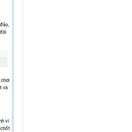
 đảo,
 đội
 chơi
t và
nh vì
 chốt