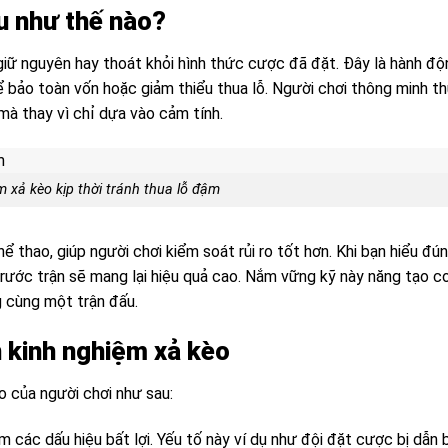
u như thế nào?
giữ nguyên hay thoát khỏi hình thức cược đã đặt. Đây là hành độ
ể bảo toàn vốn hoặc giảm thiểu thua lỗ. Người chơi thông minh t
mà thay vì chỉ dựa vào cảm tính.
 xả kèo kịp thời tránh thua lỗ đậm
 thao, giúp người chơi kiểm soát rủi ro tốt hơn. Khi bạn hiểu đú
trước trận sẽ mang lại hiệu quả cao. Nắm vững kỹ này năng tạo cơ
g cùng một trận đấu.
 kinh nghiệm xả kèo
o của người chơi như sau:
 các dấu hiệu bất lợi. Yếu tố này ví dụ như đội đặt cược bị dẫn 