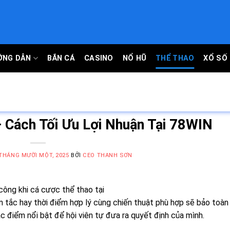
ỚNG DẪN
BẮN CÁ
CASINO
NỔ HŨ
THỂ THAO
XỔ SỐ
 Cách Tối Ưu Lợi Nhuận Tại 78WIN
 THÁNG MƯỜI MỘT, 2025
BỞI
CEO THANH SƠN
công khi cá cược thể thao tại
ên tắc hay thời điểm hợp lý cùng chiến thuật phù hợp sẽ bảo toàn
 điểm nổi bật để hội viên tự đưa ra quyết định của mình.