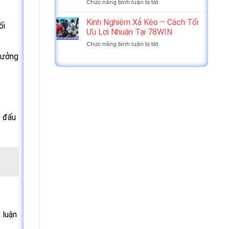
Chức năng bình luận bị tắt
ở
Trải
Động
Nổ
Nghiệm
Cùng
Hũ
Kinh Nghiệm Xả Kèo – Cách Tối
Đổi
78WIN
ối
Jili
Đời
Ưu Lợi Nhuận Tại 78WIN
–
Hấp
Chức năng bình luận bị tắt
ở
Trải
Dẫn
Kinh
Nghiệm
 hưởng
Cho
Nghiệm
Cơ
Hội
Xả
Hội
Viên
Kèo
Nổ
78WIN
–
Jackpot
Cách
Đổi
Tối
Đời
Ưu
o đấu
Lợi
Nhuận
Tại
78WIN
 luận