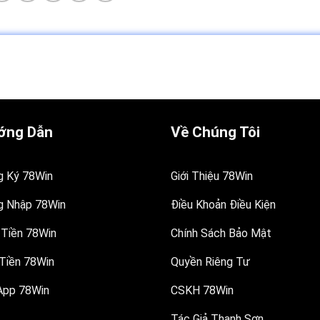
ớng Dẫn
Về Chúng Tôi
g Ký 78Win
Giới Thiệu 78Win
g Nhập 78Win
Điều Khoản Điều Kiện
 Tiền 78Win
Chính Sách Bảo Mật
Tiền 78Win
Quyền Riêng Tư
App 78Win
CSKH 78Win
Tác Giả Thanh Sơn