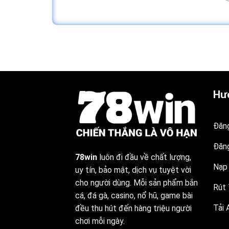
Hư
Đăn
Đăn
78win
luôn đi đầu về chất lượng,
Nạp
uy tín, bảo mật, dịch vụ tuyệt vời
cho người dùng. Mỗi sản phẩm bắn
Rút 
cá, đá gà, casino, nổ hũ, game bài
Tải 
đều thu hút đến hàng triệu người
chơi mỗi ngày.