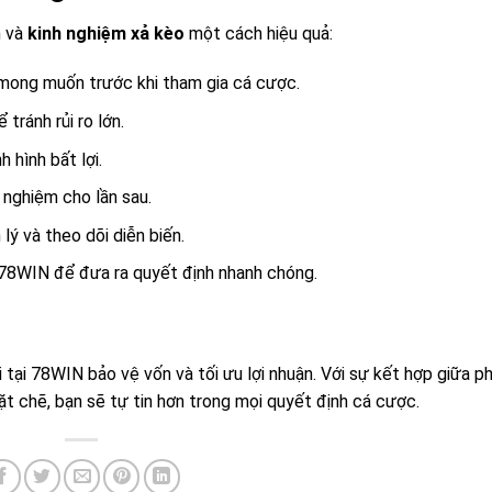
n và
kinh nghiệm xả kèo
một cách hiệu quả:
n mong muốn trước khi tham gia cá cược.
tránh rủi ro lớn.
h hình bất lợi.
h nghiệm cho lần sau.
ý và theo dõi diễn biến.
 78WIN để đưa ra quyết định nhanh chóng.
i tại 78WIN bảo vệ vốn và tối ưu lợi nhuận. Với sự kết hợp giữa p
hặt chẽ, bạn sẽ tự tin hơn trong mọi quyết định cá cược.