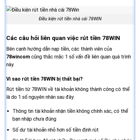
Điều kiện rút tiền nhà cái 78WIN
Các câu hỏi liên quan việc rút tiền 78WIN
Bên cạnh hướng dẫn nạp tiền, các thành viên của
78wincom
cũng thắc mắc 1 số vấn đề liên quan quá trình
này.
Vì sao rút tiền 78WIN bị thất bại?
Rút tiền từ 78WIN về tài khoản không thành công có thể
là do 1 số nguyên nhân sau đây:
Thông tin tài khoản nhận tiền không chính xác, có thể
bạn nhập chưa đúng
Số dư tài khoản nhỏ hơn số tiền định rút