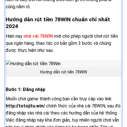
cũng nắm rõ.
Hướng dẫn rút tiền 78WIN chuẩn chỉ nhất
2024
Hiện nay
nhà cái 78WIN
mới cho phép người chơi rút tiền
qua ngân hàng, thao tác cơ bản gồm 3 bước và chúng
được thực hiện như sau.
Hướng dẫn rút tiền 78WIN
Bước 1: Đăng nhập
Muốn chơi game thành công bạn cần truy cập vào link:
http://totojitu.win/
chính thức của nhà cái 78WIN, sau đó
đăng nhập vào nhà cái theo các hướng dẫn của hệ thống.
Việc đăng nhập này khá đơn giản, tuy nhiên người chơi vẫn