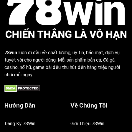
Tại
78WIN
78win
luôn đi đầu về chất lượng, uy tín, bảo mật, dịch vụ
tuyệt vời cho người dùng. Mỗi sản phẩm bắn cá, đá gà,
casino, nổ hũ, game bài đều thu hút đến hàng triệu người
chơi mỗi ngày.
Hướng Dẫn
Về Chúng Tôi
Đăng Ký 78Win
Giới Thiệu 78Win