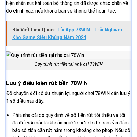
hiện nhấn nút khi toàn bộ thông tin đã được chắc chắn về
độ chính xác, nếu không bạn sẽ không thể hoàn tác.
Bài Viết Liên Quan:
Tải App 78WIN - Trải Nghiệm
Kho Game Siêu Khủng Năm 2024
Quy trình rút tiền tại nhà cái 78WIN
Lưu ý điều kiện rút tiền 78WIN
Để chuyển đổi số dư thuận lợi, người chơi 78WIN cần lưu ý
1 số điều sau đây:
Phía nhà cái có quy định về số tiền rút tối thiểu và tối
đa đối với mỗi tài khoản người chơi, do đó bạn cần đảm
bảo số tiền cần rút nằm trong khoảng cho phép. Nếu cố