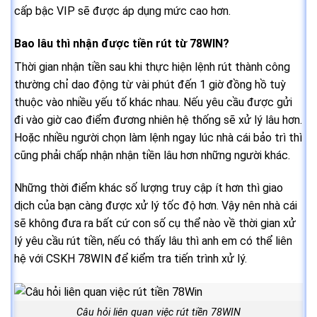
cấp bậc VIP sẽ được áp dụng mức cao hơn.
Bao lâu thì nhận được tiền rút từ 78WIN?
Thời gian nhận tiền sau khi thực hiện lệnh rút thành công
thường chỉ dao động từ vài phút đến 1 giờ đồng hồ tuỳ
thuộc vào nhiều yếu tố khác nhau. Nếu yêu cầu được gửi
đi vào giờ cao điểm đương nhiên hệ thống sẽ xử lý lâu hơn.
Hoặc nhiều người chọn làm lệnh ngay lúc nhà cái bảo trì thì
cũng phải chấp nhận nhận tiền lâu hơn những người khác.
Những thời điểm khác số lượng truy cập ít hơn thì giao
dịch của bạn càng được xử lý tốc độ hơn. Vậy nên nhà cái
sẽ không đưa ra bất cứ con số cụ thể nào về thời gian xử
lý yêu cầu rút tiền, nếu có thấy lâu thì anh em có thể liên
hệ với CSKH 78WIN để kiểm tra tiến trình xử lý.
Câu hỏi liên quan việc rút tiền 78WIN