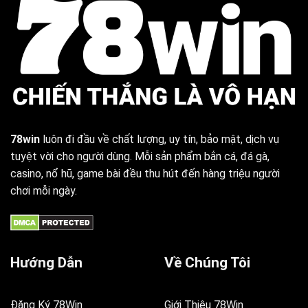
Nhuận
Tại
78WIN
78win
luôn đi đầu về chất lượng, uy tín, bảo mật, dịch vụ
tuyệt vời cho người dùng. Mỗi sản phẩm bắn cá, đá gà,
casino, nổ hũ, game bài đều thu hút đến hàng triệu người
chơi mỗi ngày.
Hướng Dẫn
Về Chúng Tôi
Đăng Ký 78Win
Giới Thiệu 78Win