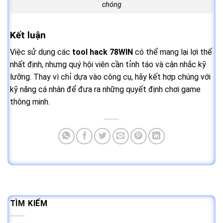
chóng
Kết luận
Việc sử dụng các
tool hack 78WIN
có thể mang lại lợi thế
nhất định, nhưng quý hội viên cần tỉnh táo và cân nhắc kỹ
lưỡng. Thay vì chỉ dựa vào công cụ, hãy kết hợp chúng với
kỹ năng cá nhân để đưa ra những quyết định chơi game
thông minh.
TÌM KIẾM