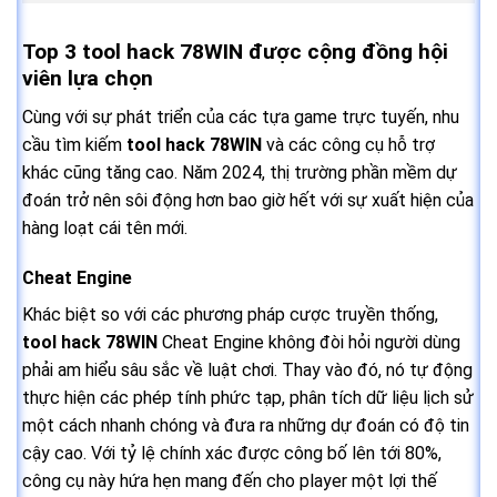
Top 3 tool hack 78WIN được cộng đồng hội
viên lựa chọn
Cùng với sự phát triển của các tựa game trực tuyến, nhu
cầu tìm kiếm
tool hack 78WIN
và các công cụ hỗ trợ
khác cũng tăng cao. Năm 2024, thị trường phần mềm dự
đoán trở nên sôi động hơn bao giờ hết với sự xuất hiện của
hàng loạt cái tên mới.
Cheat Engine
Khác biệt so với các phương pháp cược truyền thống,
tool hack 78WIN
Cheat Engine không đòi hỏi người dùng
phải am hiểu sâu sắc về luật chơi. Thay vào đó, nó tự động
thực hiện các phép tính phức tạp, phân tích dữ liệu lịch sử
một cách nhanh chóng và đưa ra những dự đoán có độ tin
cậy cao. Với tỷ lệ chính xác được công bố lên tới 80%,
công cụ này hứa hẹn mang đến cho player một lợi thế