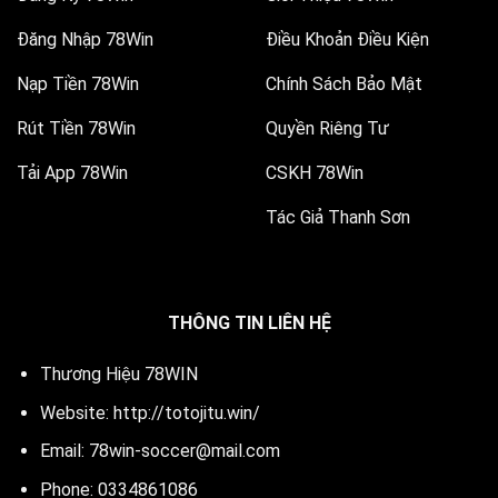
Đăng Nhập 78Win
Điều Khoản Điều Kiện
Nạp Tiền 78Win
Chính Sách Bảo Mật
Rút Tiền 78Win
Quyền Riêng Tư
Tải App 78Win
CSKH 78Win
Tác Giả Thanh Sơn
THÔNG TIN LIÊN HỆ
Thương Hiệu 78WIN
Website:
http://totojitu.win/
Email: 78win-soccer@mail.com
Phone: 0334861086