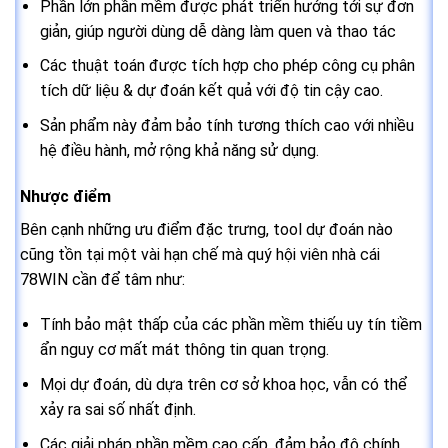
Phần lớn phần mềm được phát triển hướng tới sự đơn
giản, giúp người dùng dễ dàng làm quen và thao tác
Các thuật toán được tích hợp cho phép công cụ phân
tích dữ liệu & dự đoán kết quả với độ tin cậy cao.
Sản phẩm này đảm bảo tính tương thích cao với nhiều
hệ điều hành, mở rộng khả năng sử dụng.
Nhược điểm
Bên cạnh những ưu điểm đặc trưng, tool dự đoán nào
cũng tồn tại một vài hạn chế mà quý hội viên nhà cái
78WIN cần để tâm như:
Tính bảo mật thấp của các phần mềm thiếu uy tín tiềm
ẩn nguy cơ mất mát thông tin quan trọng.
Mọi dự đoán, dù dựa trên cơ sở khoa học, vẫn có thể
xảy ra sai số nhất định.
Các giải pháp phần mềm cao cấp, đảm bảo độ chính