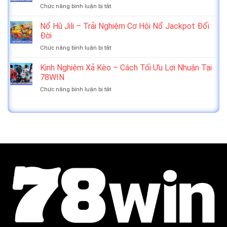
Đại
Chức năng bình luận bị tắt
ở
Trải
Dẫn
PG
Nghiệm
Nổ
Nổ Hũ Jili – Trải Nghiệm Cơ Hội Nổ Jackpot Đổi
Đại
Hũ
Dương
Đời
–
Sống
Chức năng bình luận bị tắt
ở
Trải
Động
Nổ
Nghiệm
Cùng
Hũ
Kinh Nghiệm Xả Kèo – Cách Tối Ưu Lợi Nhuận Tại
Đổi
78WIN
Jili
Đời
78WIN
–
Hấp
Chức năng bình luận bị tắt
ở
Trải
Dẫn
Kinh
Nghiệm
Cho
Nghiệm
Cơ
Hội
Xả
Hội
Viên
Kèo
Nổ
78WIN
–
Jackpot
Cách
Đổi
Tối
Đời
Ưu
Lợi
Nhuận
Tại
78WIN