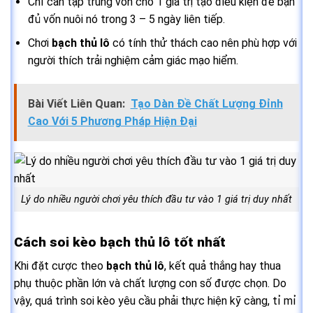
Chỉ cần tập trung vốn cho 1 giá trị tạo điều kiện để bạn
đủ vốn nuôi nó trong 3 – 5 ngày liên tiếp.
Chơi
bạch thủ lô
có tính thử thách cao nên phù hợp với
người thích trải nghiệm cảm giác mạo hiểm.
Bài Viết Liên Quan:
Tạo Dàn Đề Chất Lượng Đỉnh
Cao Với 5 Phương Pháp Hiện Đại
Lý do nhiều người chơi yêu thích đầu tư vào 1 giá trị duy nhất
Cách soi kèo bạch thủ lô tốt nhất
Khi đặt cược theo
b
ạch thủ lô
, kết quả thắng hay thua
phụ thuộc phần lớn và chất lượng con số được chọn. Do
vậy, quá trình soi kèo yêu cầu phải thực hiện kỹ càng, tỉ mỉ