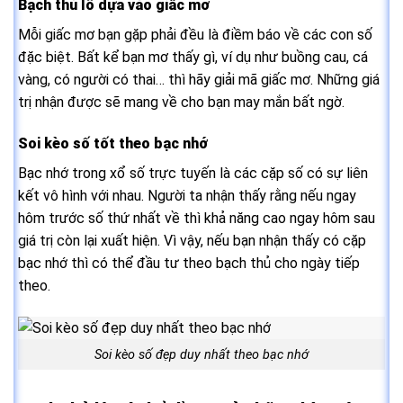
Bạch thủ lô dựa vào giấc mơ
Mỗi giấc mơ bạn gặp phải đều là điềm báo về các con số
đặc biệt. Bất kể bạn mơ thấy gì, ví dụ như buồng cau, cá
vàng, có người có thai… thì hãy giải mã giấc mơ. Những giá
trị nhận được sẽ mang về cho bạn may mắn bất ngờ.
Soi kèo số tốt theo bạc nhớ
Bạc nhớ trong xổ số trực tuyến là các cặp số có sự liên
kết vô hình với nhau. Người ta nhận thấy rằng nếu ngay
hôm trước số thứ nhất về thì khả năng cao ngay hôm sau
giá trị còn lại xuất hiện. Vì vậy, nếu bạn nhận thấy có cặp
bạc nhớ thì có thể đầu tư theo bạch thủ cho ngày tiếp
theo.
Soi kèo số đẹp duy nhất theo bạc nhớ