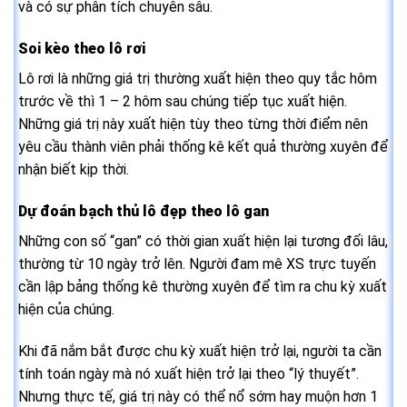
và có sự phân tích chuyên sâu.
Soi kèo theo lô rơi
Lô rơi là những giá trị thường xuất hiện theo quy tắc hôm
trước về thì 1 – 2 hôm sau chúng tiếp tục xuất hiện.
Những giá trị này xuất hiện tùy theo từng thời điểm nên
yêu cầu thành viên phải thống kê kết quả thường xuyên để
nhận biết kịp thời.
Dự đoán bạch thủ lô đẹp theo lô gan
Những con số “gan” có thời gian xuất hiện lại tương đối lâu,
thường từ 10 ngày trở lên. Người đam mê XS trực tuyến
cần lập bảng thống kê thường xuyên để tìm ra chu kỳ xuất
hiện của chúng.
Khi đã nắm bắt được chu kỳ xuất hiện trở lại, người ta cần
tính toán ngày mà nó xuất hiện trở lại theo “lý thuyết”.
Nhưng thực tế, giá trị này có thể nổ sớm hay muộn hơn 1