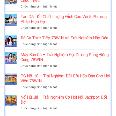
Chục Triệu
–
Chức năng bình luận bị tắt
ở
Ngày
Bạch
Hội
Thủ
Tạo Dàn Đề Chất Lượng Đỉnh Cao Với 5 Phương
Bóng
Lô
Đá
Pháp Hiện Đại
–
Chạm
Chức năng bình luận bị tắt
ở
Cược
Đỉnh
Tạo
1
Cảm
Dàn
Đá Gà Trực Tiếp 78WIN Và Trải Nghiệm Hấp Dẫn
Số
Xúc
Đề
Duy
Mới
Chức năng bình luận bị tắt
ở
Chất
Nhất
Đá
Lượng
Nhận
Gà
Máy Bắn Cá – Trải Nghiệm Đại Dương Sống Động
Đỉnh
Thưởng
Trực
Cao
Cùng 78WIN
Chục
Tiếp
Với
Triệu
Chức năng bình luận bị tắt
ở
78WIN
5
Máy
Và
Phương
Bắn
Trải
PG Nổ Hũ – Trải Nghiệm Đổi Đời Hấp Dẫn Cho Hội
Pháp
Cá
Nghiệm
Viên 78WIN
Hiện
–
Hấp
Đại
Chức năng bình luận bị tắt
ở
Trải
Dẫn
PG
Nghiệm
Nổ
Nổ Hũ Jili – Trải Nghiệm Cơ Hội Nổ Jackpot Đổi
Đại
Hũ
Dương
Đời
–
Sống
Chức năng bình luận bị tắt
ở
Trải
Động
Nổ
Nghiệm
Cùng