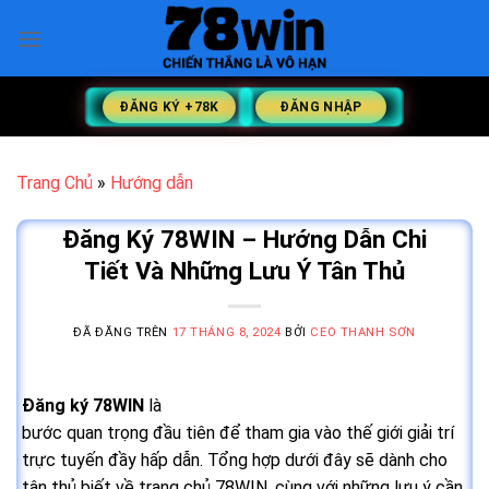
Chuyển
đến
nội
dung
ĐĂNG KÝ +78K
ĐĂNG NHẬP
Trang Chủ
»
Hướng dẫn
Đăng Ký 78WIN – Hướng Dẫn Chi
Tiết Và Những Lưu Ý Tân Thủ
ĐÃ ĐĂNG TRÊN
17 THÁNG 8, 2024
BỞI
CEO THANH SƠN
Đăng ký 78WIN
là
bước quan trọng đầu tiên để tham gia vào thế giới giải trí
trực tuyến đầy hấp dẫn. Tổng hợp dưới đây sẽ dành cho
tân thủ biết về trang chủ 78WIN, cùng với những lưu ý cần