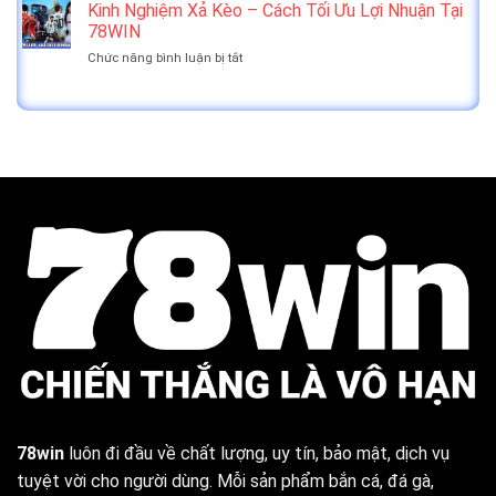
Hũ
Kinh Nghiệm Xả Kèo – Cách Tối Ưu Lợi Nhuận Tại
Đổi
78WIN
Jili
Đời
78WIN
–
Hấp
Chức năng bình luận bị tắt
ở
Trải
Dẫn
Kinh
Nghiệm
Cho
Nghiệm
Cơ
Hội
Xả
Hội
Viên
Kèo
Nổ
78WIN
–
Jackpot
Cách
Đổi
Tối
Đời
Ưu
Lợi
Nhuận
Tại
78WIN
78win
luôn đi đầu về chất lượng, uy tín, bảo mật, dịch vụ
tuyệt vời cho người dùng. Mỗi sản phẩm bắn cá, đá gà,