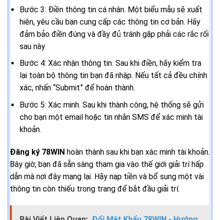
Bước 3: Điền thông tin cá nhân. Một biểu mẫu sẽ xuất
hiện, yêu cầu bạn cung cấp các thông tin cơ bản. Hãy
đảm bảo điền đúng và đầy đủ tránh gặp phải các rắc rối
sau này
Bước 4: Xác nhận thông tin. Sau khi điền, hãy kiểm tra
lại toàn bộ thông tin bạn đã nhập. Nếu tất cả đều chính
xác, nhấn “Submit” để hoàn thành.
Bước 5: Xác minh. Sau khi thành công, hệ thống sẽ gửi
cho bạn một email hoặc tin nhắn SMS để xác minh tài
khoản.
Đăng ký 78WIN
hoàn thành sau khi bạn xác minh tài khoản.
Bây giờ, bạn đã sẵn sàng tham gia vào thế giới giải trí hấp
dẫn mà nơi đây mang lại. Hãy nạp tiền và bổ sung một vài
thông tin còn thiếu trong trang để bắt đầu giải trí.
Bài Viết Liên Quan:
Đổi Mật Khẩu 78WIN - Hướng