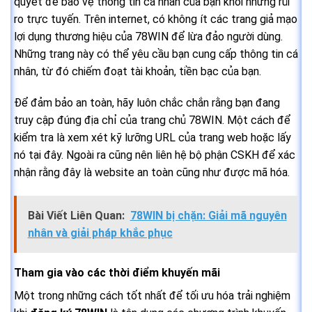
quyết để bảo vệ thông tin cá nhân của bạn khỏi những rủi
ro trực tuyến. Trên internet, có không ít các trang giả mạo
lợi dụng thương hiệu của 78WIN để lừa đảo người dùng.
Những trang này có thể yêu cầu bạn cung cấp thông tin cá
nhân, từ đó chiếm đoạt tài khoản, tiền bạc của bạn.
Để đảm bảo an toàn, hãy luôn chắc chắn rằng bạn đang
truy cập đúng địa chỉ của trang chủ 78WIN. Một cách để
kiểm tra là xem xét kỹ lưỡng URL của trang web hoặc lấy
nó tại đây. Ngoài ra cũng nên liên hệ bộ phận CSKH để xác
nhận rằng đây là website an toàn cũng như được mã hóa.
Bài Viết Liên Quan:
78WIN bị chặn: Giải mã nguyên
nhân và giải pháp khắc phục
Tham gia vào các thời điểm khuyến mãi
Một trong những cách tốt nhất để tối ưu hóa trải nghiệm