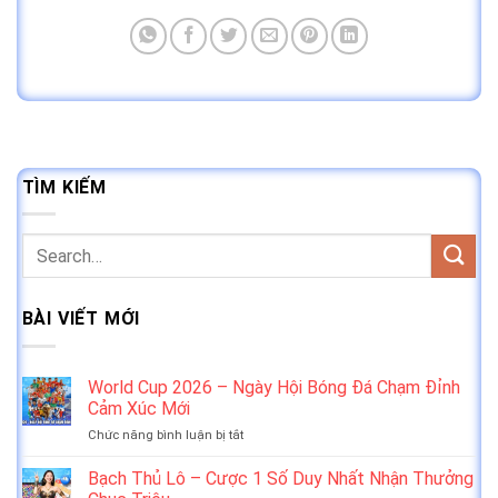
TÌM KIẾM
BÀI VIẾT MỚI
World Cup 2026 – Ngày Hội Bóng Đá Chạm Đỉnh
Cảm Xúc Mới
Chức năng bình luận bị tắt
ở
World
Cup
Bạch Thủ Lô – Cược 1 Số Duy Nhất Nhận Thưởng
2026