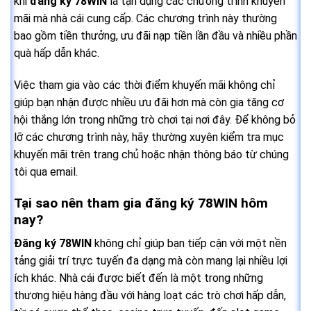
khi
đăng ký 78WIN
là tận dụng các chương trình khuyến
mãi mà nhà cái cung cấp. Các chương trình này thường
bao gồm tiền thưởng, ưu đãi nạp tiền lần đầu và nhiều phần
quà hấp dẫn khác.
Việc tham gia vào các thời điểm khuyến mãi không chỉ
giúp bạn nhận được nhiều ưu đãi hơn mà còn gia tăng cơ
hội thắng lớn trong những trò chơi tại nơi đây. Để không bỏ
lỡ các chương trình này, hãy thường xuyên kiểm tra mục
khuyến mãi trên trang chủ hoặc nhận thông báo từ chúng
tôi qua email.
Tại sao nên tham gia đăng ký 78WIN hôm
nay?
Đăng ký 78WIN
không chỉ giúp bạn tiếp cận với một nền
tảng giải trí trực tuyến đa dạng mà còn mang lại nhiều lợi
ích khác. Nhà cái được biết đến là một trong những
thương hiệu hàng đầu với hàng loạt các trò chơi hấp dẫn,