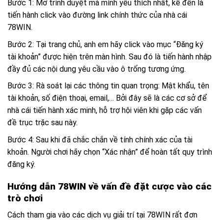
Bước 1: Mở trình duyệt mà mình yêu thích nhất, kế đến là
tiến hành click vào đường link chính thức của nhà cái
78WIN.
Bước 2: Tại trang chủ, anh em hãy click vào mục “Đăng ký
tài khoản” được hiện trên màn hình. Sau đó là tiến hành nhập
đầy đủ các nội dung yêu cầu vào ô trống tương ứng.
Bước 3: Rà soát lại các thông tin quan trọng: Mật khẩu, tên
tài khoản, số điện thoại, email,… Bởi đây sẽ là các cơ sở để
nhà cái tiến hành xác minh, hỗ trợ hội viên khi gặp các vấn
đề trục trặc sau này.
Bước 4: Sau khi đã chắc chắn về tính chính xác của tài
khoản. Người chơi hãy chọn “Xác nhận” để hoàn tất quy trình
đăng ký.
Hướng dẫn 78WIN về vấn đề đặt cược vào các
trò chơi
Cách tham gia vào các dịch vụ giải trí tại 78WIN rất đơn