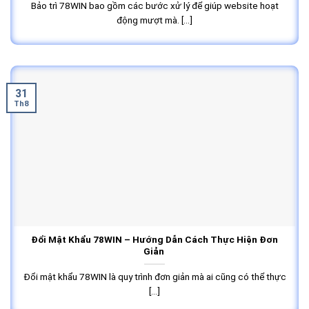
Bảo trì 78WIN bao gồm các bước xử lý để giúp website hoạt
động mượt mà. [...]
31
Th8
Đổi Mật Khẩu 78WIN – Hướng Dẫn Cách Thực Hiện Đơn
Giản
Đổi mật khẩu 78WIN là quy trình đơn giản mà ai cũng có thể thực
[...]