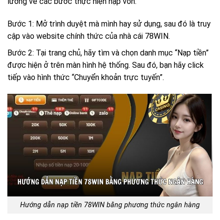
lưỡng về các bước thực hiện nạp vốn:
Bước 1: Mở trình duyệt mà mình hay sử dụng, sau đó là truy
cập vào website chính thức của nhà cái 78WIN.
Bước 2: Tại trang chủ, hãy tìm và chọn danh mục “Nạp tiền”
được hiện ở trên màn hình hệ thống. Sau đó, bạn hãy click
tiếp vào hình thức “Chuyển khoản trực tuyến”.
Hướng dẫn nạp tiền 78WIN bằng phương thức ngân hàng