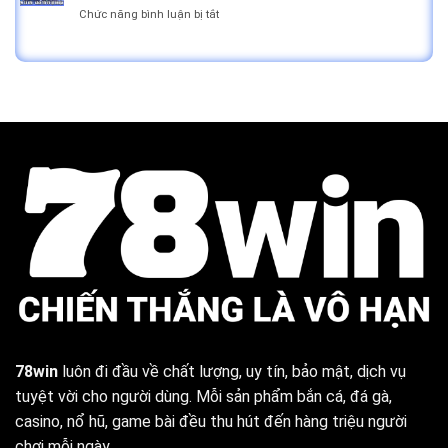
–
Hấp
Chức năng bình luận bị tắt
ở
Trải
Dẫn
Kinh
Nghiệm
Cho
Nghiệm
Cơ
Hội
Xả
Hội
Viên
Kèo
Nổ
78WIN
–
Jackpot
Cách
Đổi
Tối
Đời
Ưu
Lợi
Nhuận
Tại
78WIN
78win
luôn đi đầu về chất lượng, uy tín, bảo mật, dịch vụ
tuyệt vời cho người dùng. Mỗi sản phẩm bắn cá, đá gà,
casino, nổ hũ, game bài đều thu hút đến hàng triệu người
chơi mỗi ngày.