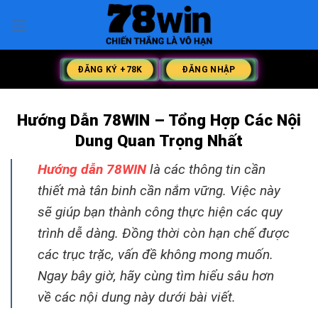
Chuyển
đến
nội
dung
ĐĂNG KÝ +78K
ĐĂNG NHẬP
Hướng Dẫn 78WIN – Tổng Hợp Các Nội
Dung Quan Trọng Nhất
Hướng dẫn 78WIN
là các thông tin cần
thiết mà tân binh cần nắm vững. Việc này
sẽ giúp bạn thành công thực hiện các quy
trình dễ dàng. Đồng thời còn hạn chế được
các trục trặc, vấn đề không mong muốn.
Ngay bây giờ, hãy cùng tìm hiểu sâu hơn
về các nội dung này dưới bài viết.