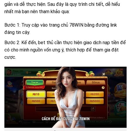
giản và dễ thực hiện. Sau đây là quy trình chi tiết, dễ hiểu
nhất mà bạn nên tham khảo qua:
Bước 1: Truy cập vào trang chủ 78WIN bằng đường link
đáng tin cậy.
Bước 2: Kế đến, bet thủ cần thực hiện giao dịch nạp tiền để
có cho mình nguồn vốn ưng ý, thích hợp để tham gia đặt
cược.