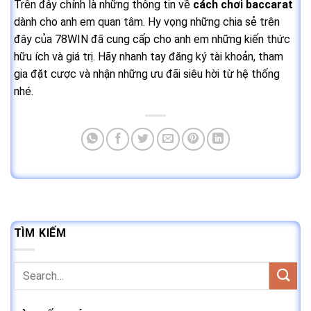
Trên đây chính là những thông tin về
cách chơi baccarat
dành cho anh em quan tâm. Hy vọng những chia sẻ trên
đây của 78WIN đã cung cấp cho anh em những kiến thức
hữu ích và giá trị. Hãy nhanh tay đăng ký tài khoản, tham
gia đặt cược và nhận những ưu đãi siêu hời từ hệ thống
nhé.
TÌM KIẾM