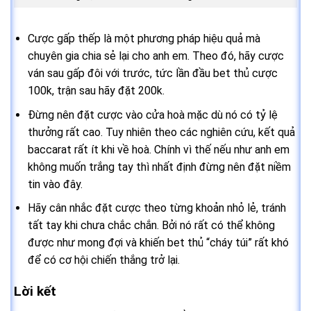
Cược gấp thếp là một phương pháp hiệu quả mà
chuyên gia chia sẻ lại cho anh em. Theo đó, hãy cược
ván sau gấp đôi với trước, tức lần đầu bet thủ cược
100k, trận sau hãy đặt 200k.
Đừng nên đặt cược vào cửa hoà mặc dù nó có tỷ lệ
thưởng rất cao. Tuy nhiên theo các nghiên cứu, kết quả
baccarat rất ít khi về hoà. Chính vì thế nếu như anh em
không muốn trắng tay thì nhất định đừng nên đặt niềm
tin vào đây.
Hãy cân nhắc đặt cược theo từng khoản nhỏ lẻ, tránh
tất tay khi chưa chắc chắn. Bởi nó rất có thể không
được như mong đợi và khiến bet thủ “cháy túi” rất khó
để có cơ hội chiến thắng trở lại.
Lời kết