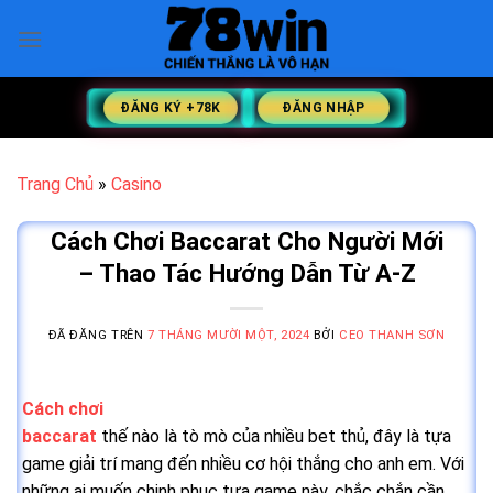
Chuyển
đến
nội
dung
ĐĂNG KÝ +78K
ĐĂNG NHẬP
Trang Chủ
»
Casino
Cách Chơi Baccarat Cho Người Mới
– Thao Tác Hướng Dẫn Từ A-Z
ĐÃ ĐĂNG TRÊN
7 THÁNG MƯỜI MỘT, 2024
BỞI
CEO THANH SƠN
Cách chơi
baccarat
thế nào là tò mò của nhiều bet thủ, đây là tựa
game giải trí mang đến nhiều cơ hội thắng cho anh em. Với
những ai muốn chinh phục tựa game này, chắc chắn cần