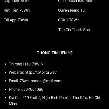
Nạp Tiền 78Win
Chính Sách Bảo Mật
Rút Tiền 78Win
Quyền Riêng Tư
Tải App 78Win
CSKH 78Win
Tác Giả Thanh Sơn
THÔNG TIN LIÊN HỆ
Thương Hiệu 78WIN
Website:
http://totojitu.win/
Email: 78win-soccer@mail.com
Phone: 0334861086
Địa Chỉ: F19 Đ.số 4, Hiệp Bình Phước, Thủ Đức, Hồ Chí
Minh