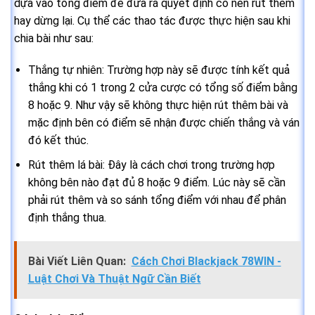
dựa vào tổng điểm để đưa ra quyết định có nên rút thêm
hay dừng lại. Cụ thể các thao tác được thực hiện sau khi
chia bài như sau:
Thắng tự nhiên: Trường hợp này sẽ được tính kết quả
thắng khi có 1 trong 2 cửa cược có tổng số điểm bằng
8 hoặc 9. Như vậy sẽ không thực hiện rút thêm bài và
mặc định bên có điểm sẽ nhận được chiến thắng và ván
đó kết thúc.
Rút thêm lá bài: Đây là cách chơi trong trường hợp
không bên nào đạt đủ 8 hoặc 9 điểm. Lúc này sẽ cần
phải rút thêm và so sánh tổng điểm với nhau để phân
định thắng thua.
Bài Viết Liên Quan:
Cách Chơi Blackjack 78WIN -
Luật Chơi Và Thuật Ngữ Cần Biết