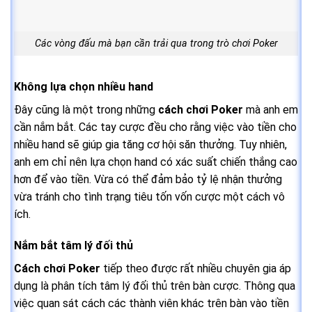
Các vòng đấu mà bạn cần trải qua trong trò chơi Poker
Không lựa chọn nhiều hand
Đây cũng là một trong những
cách chơi Poker
mà anh em
cần nắm bắt. Các tay cược đều cho rằng việc vào tiền cho
nhiều hand sẽ giúp gia tăng cơ hội săn thưởng. Tuy nhiên,
anh em chỉ nên lựa chọn hand có xác suất chiến thắng cao
hơn để vào tiền. Vừa có thể đảm bảo tỷ lệ nhận thưởng
vừa tránh cho tình trạng tiêu tốn vốn cược một cách vô
ích.
Nắm bắt tâm lý đối thủ
Cách chơi Poker
tiếp theo được rất nhiều chuyên gia áp
dụng là phân tích tâm lý đối thủ trên bàn cược. Thông qua
việc quan sát cách các thành viên khác trên bàn vào tiền