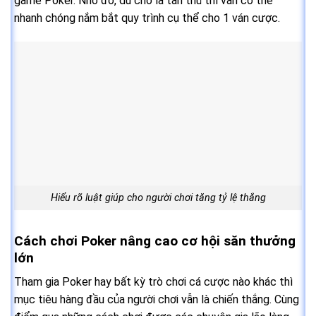
game Poker. Nhờ đó, dù cho là tân thủ thì vẫn có thể
nhanh chóng nắm bắt quy trình cụ thể cho 1 ván cược.
Hiểu rõ luật giúp cho người chơi tăng tỷ lệ thắng
Cách chơi Poker nâng cao cơ hội săn thưởng
lớn
Tham gia Poker hay bất kỳ trò chơi cá cược nào khác thì
mục tiêu hàng đầu của người chơi vẫn là chiến thắng. Cùng