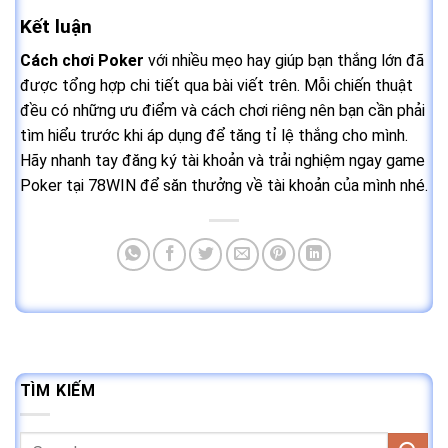
Kết luận
Cách chơi Poker
với nhiều mẹo hay giúp bạn thắng lớn đã
được tổng hợp chi tiết qua bài viết trên. Mỗi chiến thuật
đều có những ưu điểm và cách chơi riêng nên bạn cần phải
tìm hiểu trước khi áp dụng để tăng tỉ lệ thắng cho mình.
Hãy nhanh tay đăng ký tài khoản và trải nghiệm ngay game
Poker tại 78WIN để săn thưởng về tài khoản của mình nhé.
TÌM KIẾM