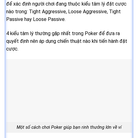
để xác định người chơi đang thuộc kiểu tâm lý đặt cược
nào trong: Tight Aggressive, Loose Aggressive, Tight
Passive hay Loose Passive.
4 kiểu tâm lý thường gặp nhất trong Poker để đưa ra
quyết định nên áp dụng chiến thuật nào khi tiến hành đặt
cược.
Một số cách chơi Poker giúp bạn rinh thưởng lớn về ví