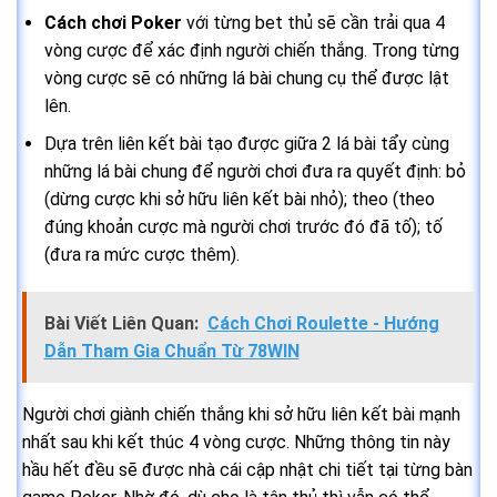
Cách chơi Poker
với từng bet thủ sẽ cần trải qua 4
vòng cược để xác định người chiến thắng. Trong từng
vòng cược sẽ có những lá bài chung cụ thể được lật
lên.
Dựa trên liên kết bài tạo được giữa 2 lá bài tẩy cùng
những lá bài chung để người chơi đưa ra quyết định: bỏ
(dừng cược khi sở hữu liên kết bài nhỏ); theo (theo
đúng khoản cược mà người chơi trước đó đã tố); tố
(đưa ra mức cược thêm).
Bài Viết Liên Quan:
Cách Chơi Roulette - Hướng
Dẫn Tham Gia Chuẩn Từ 78WIN
Người chơi giành chiến thắng khi sở hữu liên kết bài mạnh
nhất sau khi kết thúc 4 vòng cược. Những thông tin này
hầu hết đều sẽ được nhà cái cập nhật chi tiết tại từng bàn