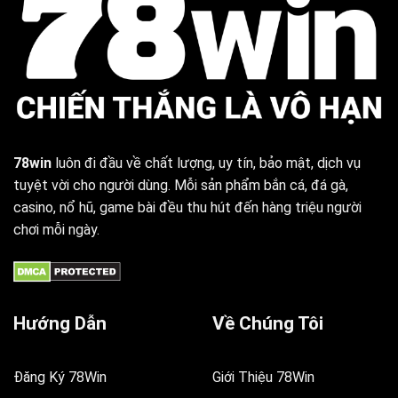
Tại
78WIN
78win
luôn đi đầu về chất lượng, uy tín, bảo mật, dịch vụ
tuyệt vời cho người dùng. Mỗi sản phẩm bắn cá, đá gà,
casino, nổ hũ, game bài đều thu hút đến hàng triệu người
chơi mỗi ngày.
Hướng Dẫn
Về Chúng Tôi
Đăng Ký 78Win
Giới Thiệu 78Win