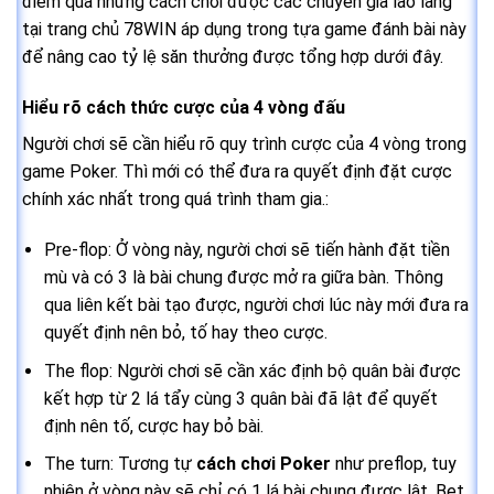
điểm qua những cách chơi được các chuyên gia lão làng
tại trang chủ 78WIN áp dụng trong tựa game đánh bài này
để nâng cao tỷ lệ săn thưởng được tổng hợp dưới đây.
Hiểu rõ cách thức cược của 4 vòng đấu
Người chơi sẽ cần hiểu rõ quy trình cược của 4 vòng trong
game Poker. Thì mới có thể đưa ra quyết định đặt cược
chính xác nhất trong quá trình tham gia.:
Pre-flop: Ở vòng này, người chơi sẽ tiến hành đặt tiền
mù và có 3 là bài chung được mở ra giữa bàn. Thông
qua liên kết bài tạo được, người chơi lúc này mới đưa ra
quyết định nên bỏ, tố hay theo cược.
The flop: Người chơi sẽ cần xác định bộ quân bài được
kết hợp từ 2 lá tẩy cùng 3 quân bài đã lật để quyết
định nên tố, cược hay bỏ bài.
The turn: Tương tự
cách chơi Poker
như preflop, tuy
nhiên ở vòng này sẽ chỉ có 1 lá bài chung được lật. Bet