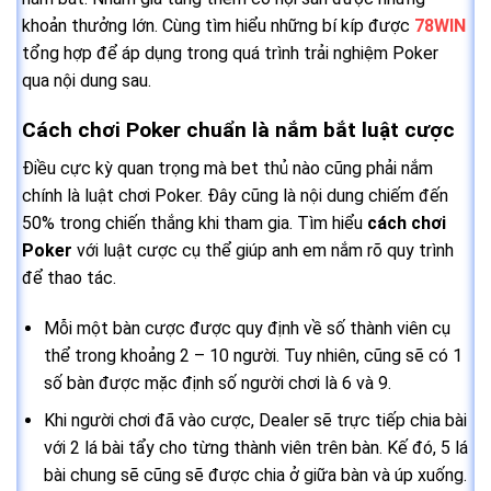
khoản thưởng lớn. Cùng tìm hiểu những bí kíp được
78WIN
tổng hợp để áp dụng trong quá trình trải nghiệm Poker
qua nội dung sau.
Cách chơi Poker chuẩn là nắm bắt luật cược
Điều cực kỳ quan trọng mà bet thủ nào cũng phải nắm
chính là luật chơi Poker. Đây cũng là nội dung chiếm đến
50% trong chiến thắng khi tham gia. Tìm hiểu
cách chơi
Poker
với luật cược cụ thể giúp anh em nắm rõ quy trình
để thao tác.
Mỗi một bàn cược được quy định về số thành viên cụ
thể trong khoảng 2 – 10 người. Tuy nhiên, cũng sẽ có 1
số bàn được mặc định số người chơi là 6 và 9.
Khi người chơi đã vào cược, Dealer sẽ trực tiếp chia bài
với 2 lá bài tẩy cho từng thành viên trên bàn. Kế đó, 5 lá
bài chung sẽ cũng sẽ được chia ở giữa bàn và úp xuống.