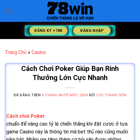
Chuyển
đến
nội
dung
ĐĂNG KÝ +78K
ĐĂNG NHẬP
Trang Chủ
»
Casino
Cách Chơi Poker Giúp Bạn Rinh
Thưởng Lớn Cực Nhanh
ĐÃ ĐĂNG TRÊN
8 THÁNG MƯỜI MỘT, 2024
BỞI
CEO THANH SƠN
Cách chơi Poker
chuẩn để nâng cao tỷ lệ chiến thắng khi đặt cược ở tựa
game Casino này là thông tin mà bet thủ nào cũng muốn
nắm bắt. Nhằm gia tăng thêm cơ hội săn được những