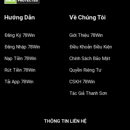
Hướng Dẫn
Về Chúng Tôi
Đăng Ký 78Win
Giới Thiệu 78Win
Đăng Nhập 78Win
Điều Khoản Điều Kiện
Nạp Tiền 78Win
Chính Sách Bảo Mật
Rút Tiền 78Win
Quyền Riêng Tư
Tải App 78Win
CSKH 78Win
Tác Giả Thanh Sơn
THÔNG TIN LIÊN HỆ