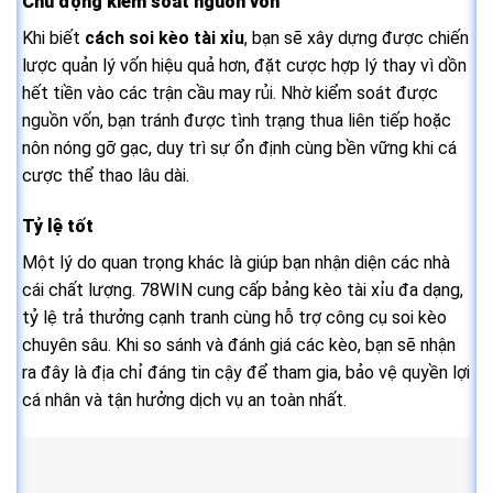
Chủ động kiểm soát nguồn vốn
Khi biết
cách soi kèo tài xỉu
, bạn sẽ xây dựng được chiến
lược quản lý vốn hiệu quả hơn, đặt cược hợp lý thay vì dồn
hết tiền vào các trận cầu may rủi. Nhờ kiểm soát được
nguồn vốn, bạn tránh được tình trạng thua liên tiếp hoặc
nôn nóng gỡ gạc, duy trì sự ổn định cùng bền vững khi cá
cược thể thao lâu dài.
Tỷ lệ tốt
Một lý do quan trọng khác là giúp bạn nhận diện các nhà
cái chất lượng. 78WIN cung cấp bảng kèo tài xỉu đa dạng,
tỷ lệ trả thưởng cạnh tranh cùng hỗ trợ công cụ soi kèo
chuyên sâu. Khi so sánh và đánh giá các kèo, bạn sẽ nhận
ra đây là địa chỉ đáng tin cậy để tham gia, bảo vệ quyền lợi
cá nhân và tận hưởng dịch vụ an toàn nhất.