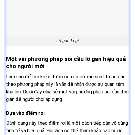
Lô gan là gì
Một vài phương pháp soi cầu lô gan hiệu quả
cho người mới
Làm sao để tìm kiếm được con số có xác suất trúng cao
theo phương pháp này là vấn đề nhận được sự quan tâm
khá lớn. Dưới đây chia sẻ một vài phương pháp soi cầu đơn
giản để người chơi áp dụng.
Dựa vào điểm rơi
Đánh dạng này theo điểm rơi là một cách tiếp cận vô cùng
tinh tế và hiệu quả. Hội viên có thể tham khảo các bước