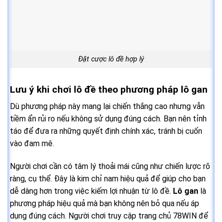
Đặt cược lô đề hợp lý
Lưu ý khi chơi lô đề theo phương pháp lô gan
Dù phương pháp này mang lại chiến thắng cao nhưng vẫn
tiềm ẩn rủi ro nếu không sử dụng đúng cách. Bạn nên tỉnh
táo để đưa ra những quyết định chính xác, tránh bị cuốn
vào đam mê.
Người chơi cần có tâm lý thoải mái cũng như chiến lược rõ
ràng, cụ thể. Đây là kim chỉ nam hiệu quả để giúp cho bạn
dễ dàng hơn trong việc kiếm lợi nhuận từ lô đề.
Lô gan
là
phương pháp hiệu quả mà bạn không nên bỏ qua nếu áp
dụng đúng cách. Người chơi truy cập trang chủ 78WIN để