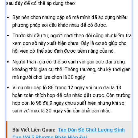
sau đây để có thể áp dụng theo:
Bạn nên chọn những cặp số mà mình đã áp dụng nhiều
phương pháp soi cầu khác nhau để có được.
Trước khi đầu tư, người chơi theo dõi cũng như kiểm tra
xem con số này xuất hiện chưa. Đây là cơ sở giúp cho
hội viên có thể xác định được tiềm năng của nó.
Người tham gia có thể so sánh với gan cực đại trong
khoảng thời gian cụ thể. Thông thường, chu kỳ thời gian
mà người chơi lựa chọn là 30 ngày.
Ví dụ như cặp lô 86 trong 12 ngày với cực đại là 13
hoàn toàn thích hợp để cân nhắc đặt cược. Còn trường
hợp con lô 98 đã 9 ngày chưa xuất hiện nhưng khi so
sánh với max là 20 ngày vẫn cần phải cân nhắc.
Bài Viết Liên Quan:
Tạo Dàn Đề Chất Lượng Đỉnh
Cao Với 5 Phương Pháp Hiện Đại