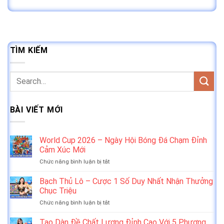
TÌM KIẾM
BÀI VIẾT MỚI
World Cup 2026 – Ngày Hội Bóng Đá Chạm Đỉnh
Cảm Xúc Mới
Chức năng bình luận bị tắt
ở
World
Cup
Bạch Thủ Lô – Cược 1 Số Duy Nhất Nhận Thưởng
2026
Chục Triệu
–
Chức năng bình luận bị tắt
ở
Ngày
Bạch
Hội
Thủ
Tạo Dàn Đề Chất Lượng Đỉnh Cao Với 5 Phương
Bóng