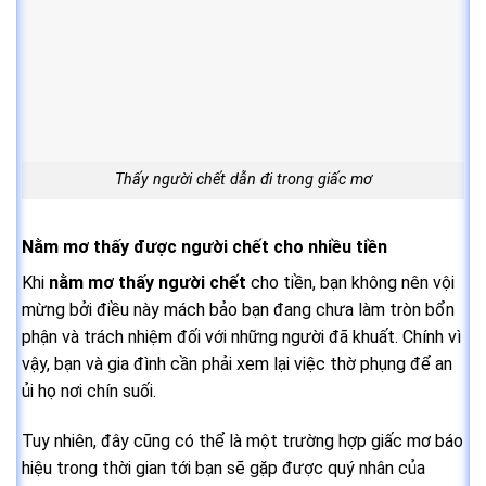
Thấy người chết dẫn đi trong giấc mơ
Nằm mơ thấy được người chết cho nhiều tiền
Khi
nằm mơ thấy người chết
cho tiền, bạn không nên vội
mừng bởi điều này mách bảo bạn đang chưa làm tròn bổn
phận và trách nhiệm đối với những người đã khuất. Chính vì
vậy, bạn và gia đình cần phải xem lại việc thờ phụng để an
ủi họ nơi chín suối.
Tuy nhiên, đây cũng có thể là một trường hợp giấc mơ báo
hiệu trong thời gian tới bạn sẽ gặp được quý nhân của