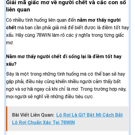
Giải mã giấc mơ về người chết và các con số
liên quan
Có nhiều tình huống liên quan đến
nằm mơ thấy người
chết
mà bạn cần phải giải mã để biết được là điềm tốt hay
xấu. Hãy cùng 78WIN làm rõ các ý nghĩa trong từng giấc
mơ.
Nằm mơ thấy người chết đi sống lại là điềm tốt hay
xấu?
Đây là một trong những tình huống mà có thể bạn sẽ hay
gặp phải, điều này cũng khiến nhiều người cảm thấy bất
ngờ và sợ hãi ngay cả khi chỉ là mơ. Trong trường hợp này,
mọi người sẽ nghĩ về những điều tiêu cực.
Bài Viết Liên Quan:
Lô Rơi Là Gì? Bật Mí Cách Bắt
Lô Rơi Chuẩn Xác Tại 78WIN