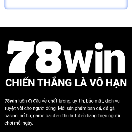
Kinh
Nghiệm
Cho
Nghiệm
Cơ
Hội
Xả
Hội
Viên
Kèo
Nổ
78WIN
–
Jackpot
Cách
Đổi
Tối
Đời
Ưu
Lợi
Nhuận
Tại
78WIN
78win
luôn đi đầu về chất lượng, uy tín, bảo mật, dịch vụ
tuyệt vời cho người dùng. Mỗi sản phẩm bắn cá, đá gà,
casino, nổ hũ, game bài đều thu hút đến hàng triệu người
chơi mỗi ngày.