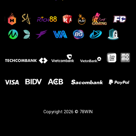
Copyright 2026 © 78WIN