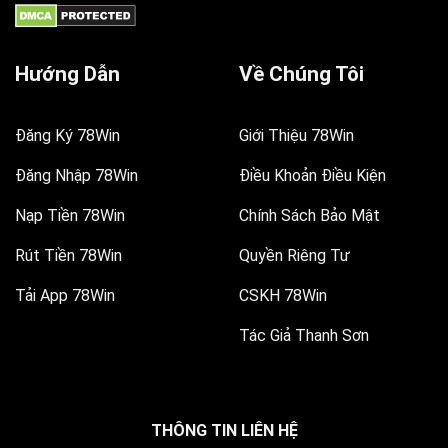
Hướng Dẫn
Về Chúng Tôi
Đăng Ký 78Win
Giới Thiệu 78Win
Đăng Nhập 78Win
Điều Khoản Điều Kiện
Nạp Tiền 78Win
Chính Sách Bảo Mật
Rút Tiền 78Win
Quyền Riêng Tư
Tải App 78Win
CSKH 78Win
Tác Giả Thanh Sơn
THÔNG TIN LIÊN HỆ