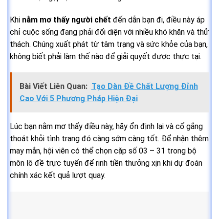
Khi
nằm mơ thấy người chết
đến dẫn bạn đi, điều này áp
chỉ cuộc sống đang phải đối diện với nhiều khó khăn và thử
thách. Chúng xuất phát từ tâm trạng và sức khỏe của bạn,
không biết phải làm thế nào để giải quyết được thực tại.
Bài Viết Liên Quan:
Tạo Dàn Đề Chất Lượng Đỉnh
Cao Với 5 Phương Pháp Hiện Đại
Lúc bạn nằm mơ thấy điều này, hãy ổn định lại và cố gắng
thoát khỏi tình trạng đó càng sớm càng tốt. Để nhận thêm
may mắn, hội viên có thể chọn cặp số 03 – 31 trong bộ
môn lô đề trực tuyến để rinh tiền thưởng xịn khi dự đoán
chính xác kết quả lượt quay.