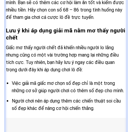
mình. Bạn sẽ có thêm các cơ hội làm ăn tốt và kiếm được
nhiều tiền. Hãy chọn con số 68 – 86 trong tình huống này
để tham gia chơi cá cược lô đề trực tuyến.
Lưu ý khi áp dụng giải mã nằm mơ thấy người
chết
Giấc mơ thấy người chết đã khiến nhiều người lo lắng
nhưng cũng có một vài trường hợp mang lại những điều
tích cực. Tuy nhiên, bạn hãy lưu ý ngay các điều quan
trọng dưới đây khi áp dụng chơi lô đề:
Việc giải mã giấc mơ chọn số đẹp chỉ là một trong
những cơ sở giúp người chơi có thêm số đẹp cho mình.
Người chơi nên áp dụng thêm các chiến thuật soi cầu
số đẹp khác để nâng cơ hội chiến thắng.