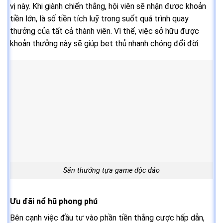
vị này. Khi giành chiến thắng, hội viên sẽ nhận được khoản
tiền lớn, là số tiền tích luỹ trong suốt quá trình quay
thưởng của tất cả thành viên. Vì thế, việc sở hữu được
khoản thưởng này sẽ giúp bet thủ nhanh chóng đổi đời.
Săn thưởng tựa game độc đáo
Ưu đãi nổ hũ phong phú
Bên cạnh việc đầu tư vào phần tiền thắng cược hấp dẫn,