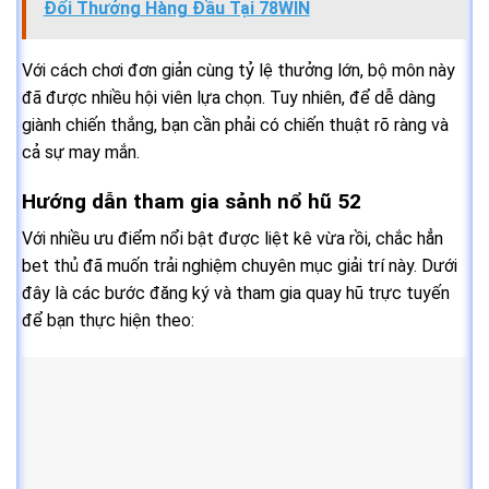
Đổi Thưởng Hàng Đầu Tại 78WIN
Với cách chơi đơn giản cùng tỷ lệ thưởng lớn, bộ môn này
đã được nhiều hội viên lựa chọn. Tuy nhiên, để dễ dàng
giành chiến thắng, bạn cần phải có chiến thuật rõ ràng và
cả sự may mắn.
Hướng dẫn tham gia sảnh nổ hũ 52
Với nhiều ưu điểm nổi bật được liệt kê vừa rồi, chắc hẳn
bet thủ đã muốn trải nghiệm chuyên mục giải trí này. Dưới
đây là các bước đăng ký và tham gia quay hũ trực tuyến
để bạn thực hiện theo: