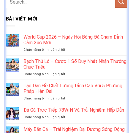
BÀI VIẾT MỚI
World Cup 2026 – Ngày Hội Bóng Đá Chạm Đỉnh
Cảm Xúc Mới
Chức năng bình luận bị tắt
ở
World
Cup
Bạch Thủ Lô – Cược 1 Số Duy Nhất Nhận Thưởng
2026
Chục Triệu
–
Chức năng bình luận bị tắt
ở
Ngày
Bạch
Hội
Thủ
Tạo Dàn Đề Chất Lượng Đỉnh Cao Với 5 Phương
Bóng
Lô
Đá
Pháp Hiện Đại
–
Chạm
Chức năng bình luận bị tắt
ở
Cược
Đỉnh
Tạo
1
Cảm
Dàn
Đá Gà Trực Tiếp 78WIN Và Trải Nghiệm Hấp Dẫn
Số
Xúc
Đề
Duy
Mới
Chức năng bình luận bị tắt
ở
Chất
Nhất
Đá
Lượng
Nhận
Gà
Máy Bắn Cá – Trải Nghiệm Đại Dương Sống Động
Đỉnh
Thưởng
Trực