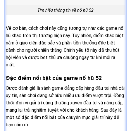
Tìm hiểu thông tin về nổ hũ 52
Về cơ bản, cách chơi này cũng tương tự như các game nổ
hũ khác trên thị trường hiện nay. Tuy nhiên, điểm khác biệt
nằm ở giao diện đặc sắc và phần tiền thưởng đặc biệt
dành cho người chiến thắng. Chính yếu tố này đã thu hút
hội viên và được bet thủ ưa chuộng ngay từ khi mới ra
mắt.
Đặc điểm nổi bật của game nổ hũ 52
Được đánh giá là sảnh game đẳng cấp hàng đầu tại nhà cái
uy tín, sân chơi đang sở hữu nhiều ưu điểm vượt trội. Đồng
thời, đơn vị giải trí cũng thường xuyên đầu tư và nâng cấp,
mang lại trải nghiệm tuyệt vời cho khách hàng. Sau đây là
một số đặc điểm nổi bật của chuyên mục giải trí này để
bạn nắm rõ.