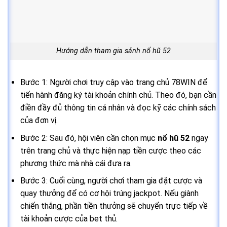
Hướng dẫn tham gia sảnh nổ hũ 52
Bước 1: Người chơi truy cập vào trang chủ 78WIN để
tiến hành đăng ký tài khoản chính chủ. Theo đó, bạn cần
điền đầy đủ thông tin cá nhân và đọc kỹ các chính sách
của đơn vị.
Bước 2: Sau đó, hội viên cần chọn mục
nổ hũ 52
ngay
trên trang chủ và thực hiện nạp tiền cược theo các
phương thức mà nhà cái đưa ra.
Bước 3: Cuối cùng, người chơi tham gia đặt cược và
quay thưởng để có cơ hội trúng jackpot. Nếu giành
chiến thắng, phần tiền thưởng sẽ chuyển trực tiếp về
tài khoản cược của bet thủ.