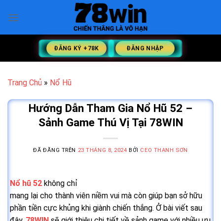
Chuyển
đến
nội
dung
ĐĂNG KÝ +78K
ĐĂNG NHẬP
Trang Chủ
»
Nổ Hũ
Hướng Dẫn Tham Gia Nổ Hũ 52 –
Sảnh Game Thú Vị Tại 78WIN
ĐÃ ĐĂNG TRÊN
23 THÁNG 8, 2024
BỞI
CEO THANH SƠN
Nổ hũ 52
không chỉ
mang lại cho thành viên niềm vui mà còn giúp bạn sở hữu
phần tiền cực khủng khi giành chiến thắng. Ở bài viết sau
đây,
78WIN
sẽ giới thiệu chi tiết về sảnh game với nhiều ưu