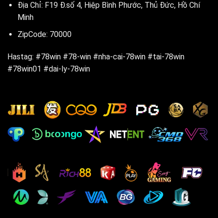
Địa Chỉ: F19 Đ.số 4, Hiệp Bình Phước, Thủ Đức, Hồ Chí
Minh
ZipCode: 70000
Hastag: #78win #78-win #nha-cai-78win #tai-78win
#
78win01
#dai-ly-78win