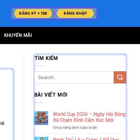
ĐĂNG KÝ +78K
ĐĂNG NHẬP
KHUYẾN MÃI
TÌM KIẾM
BÀI VIẾT MỚI
World Cup 2026 – Ngày Hội Bóng
Đá Chạm Đỉnh Cảm Xúc Mới
hé.
Chức năng bình luận bị tắt
ở
World
Cup
Bạch Thủ Lô – Cược 1 Số Duy