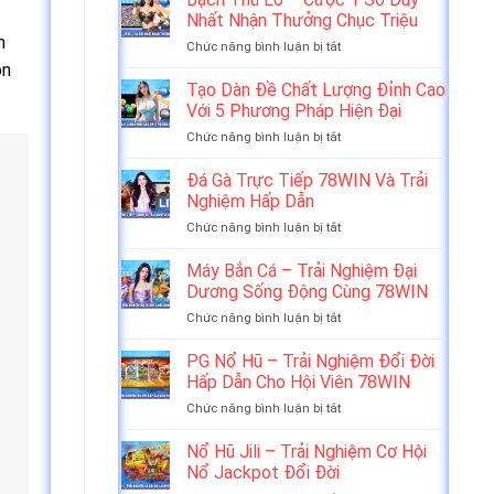
2026
Nhất Nhận Thưởng Chục Triệu
–
m
Chức năng bình luận bị tắt
ở
Ngày
Bạch
ôn
Hội
Thủ
Tạo Dàn Đề Chất Lượng Đỉnh Cao
Bóng
Lô
Đá
Với 5 Phương Pháp Hiện Đại
–
Chạm
Chức năng bình luận bị tắt
ở
Cược
Đỉnh
Tạo
1
Cảm
Dàn
Đá Gà Trực Tiếp 78WIN Và Trải
Số
Xúc
Đề
Duy
Nghiệm Hấp Dẫn
Mới
Chất
Nhất
Chức năng bình luận bị tắt
ở
Lượng
Nhận
Đá
Đỉnh
Thưởng
Gà
Máy Bắn Cá – Trải Nghiệm Đại
Cao
Chục
Trực
Với
Dương Sống Động Cùng 78WIN
Triệu
Tiếp
5
Chức năng bình luận bị tắt
ở
78WIN
Phương
Máy
Và
Pháp
Bắn
PG Nổ Hũ – Trải Nghiệm Đổi Đời
Trải
Hiện
Cá
Nghiệm
Hấp Dẫn Cho Hội Viên 78WIN
Đại
–
Hấp
Chức năng bình luận bị tắt
ở
Trải
Dẫn
PG
Nghiệm
Nổ
Nổ Hũ Jili – Trải Nghiệm Cơ Hội
Đại
Hũ
Dương
Nổ Jackpot Đổi Đời
–
Sống