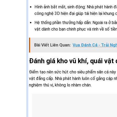
Hình ảnh bắt mắt, sinh động: Nhà phát hành đã
công nghệ 3D hiện đại giúp tái hiện lại khun
Hệ thống phần thưởng hấp dẫn: Ngoài ra ở bắ
vật dành cho bạn chinh phục và rinh về số tiề
Bài Viết Liên Quan:
Vua Đánh Cá - Trải N
Đánh giá kho vũ khí, quái vật
Điểm tạo nên sức hút cho siêu phẩm săn cá này 
vật đẳng cấp. Nhà phát hành luôn cố gắng cập 
nghiệm thú vị, không lo nhàm chán.