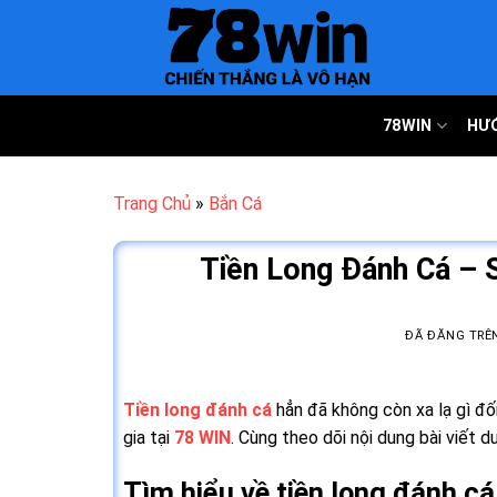
Chuyển
đến
nội
dung
78WIN
HƯ
Trang Chủ
»
Bắn Cá
Tiền Long Đánh Cá –
ĐÃ ĐĂNG TR
Tiền long đánh cá
hẳn đã không còn xa lạ gì đối
gia tại
78 WIN
. Cùng theo dõi nội dung bài viết 
Tìm hiểu về tiền long đánh cá