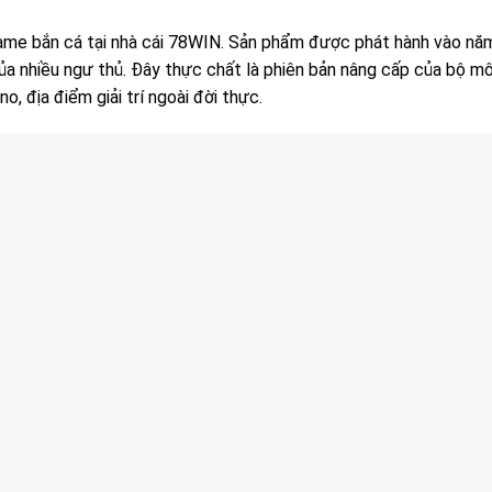
game bắn cá tại nhà cái 78WIN. Sản phẩm được phát hành vào nă
a nhiều ngư thủ. Đây thực chất là phiên bản nâng cấp của bộ m
, địa điểm giải trí ngoài đời thực.