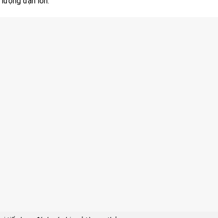
lượng đạn lớn.