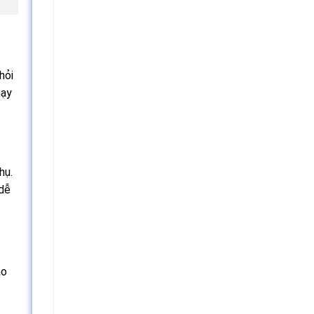
hỏi
hạy
hụ.
 dễ
ào