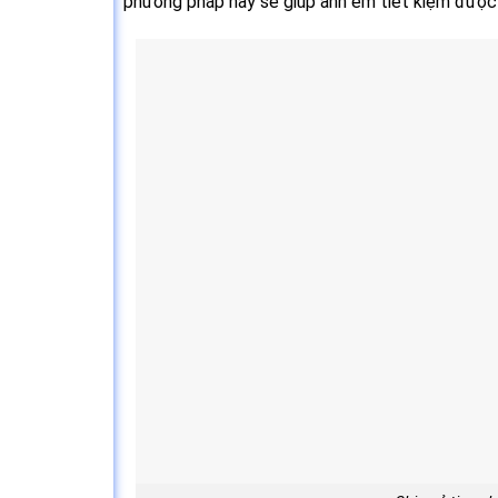
phương pháp này sẽ giúp anh em tiết kiệm được 